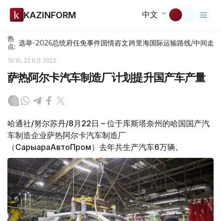
中文
KAZINFORM
热
选举-2026
总统府
任免
事件
国情咨文
跨里海国际运输路线/中间走
点:
16:16, 22 8月 2022
萨热阿尔卡汽车制造厂计划提升国产车产量
哈通社/努尔苏丹/8月22日 – 位于库斯塔奈州的哈国国产汽
车制造企业萨热阿尔卡汽车制造厂
（СарыарқаАвтоПром）去年共生产汽车6万辆。