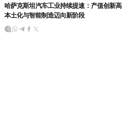
哈萨克斯坦汽车工业持续提速：产值创新高
本土化与智能制造迈向新阶段
（哈萨克国际通讯社讯）
近年来，哈萨克斯坦汽车工业保
持快速发展势头，已成为推动制造业增长和经济多元化的重
要力量。今年上半年，行业产值、整车产量和投资规模均实
现较快增长，整车制造、零部件配套、本土化生产以及智能
制造同步推进。随着一批大型整车项目相继投产、中哈汽车
产业合作不断深化，哈萨克斯坦汽车产业正迈向新的发展阶
段。