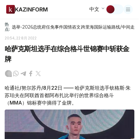
中文
KAZINFORM
热
选举-2026
总统府
任免
事件
国情咨文
跨里海国际运输路线/中间走
点:
20:54, 22 8月 2022
哈萨克斯坦选手在综合格斗世锦赛中斩获金
牌
哈通社/努尔苏丹/8月22日 —— 哈萨克斯坦选手钦格斯·朱
苏珀夫在阿联酋首都阿布扎比举行的世界综合格斗
（MMA）锦标赛中摘得了金牌。