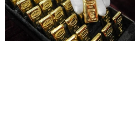
Фото: ӨзА
季度报告显示，哈萨克斯坦国家银行黄金储备增加了15吨。
波兰是2026年第二季度最大的黄金买家。该国在2026年第
二季度增加了51吨黄金储备。
中国购买了33吨黄金，乌兹别克斯坦购买了16吨，哈萨克
斯坦购买了15吨。约旦和捷克共和国的中央银行也分别增加
了6吨黄金储备。
全球各国央行在第二季度共购买了约289吨黄金，比2025年
同期增长了62%。去年同期，黄金购买量约为178吨。
世界黄金协会称，黄金需求的增长受到地缘政治不确定性、