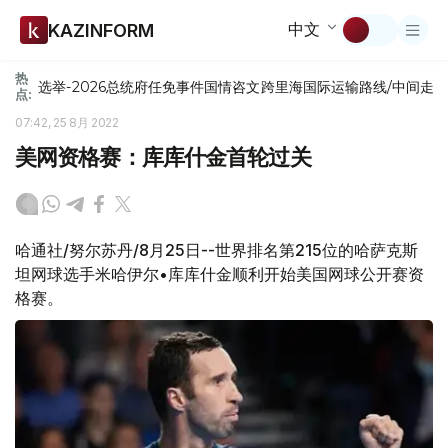
中文
KAZINFORM
热
选举-2026
总统府
任免
事件
国情咨文
跨里海国际运输路线/中间走
点:
07:42, 25 8月 2022
美网资格赛：库库什金首轮过关
哈通社/努尔苏丹/8月25日--世界排名第215位的哈萨克斯
坦网球选手米哈伊尔•库库什金顺利开始美国网球公开赛资
格赛。