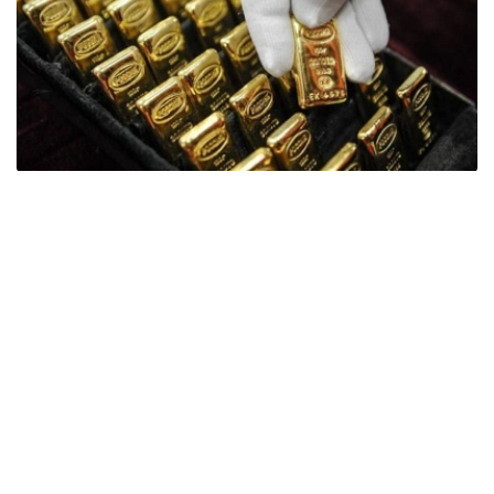
Фото: ӨзА
季度报告显示，哈萨克斯坦国家银行黄金储备增加了15吨。
波兰是2026年第二季度最大的黄金买家。该国在2026年第
二季度增加了51吨黄金储备。
中国购买了33吨黄金，乌兹别克斯坦购买了16吨，哈萨克
斯坦购买了15吨。约旦和捷克共和国的中央银行也分别增加
了6吨黄金储备。
全球各国央行在第二季度共购买了约289吨黄金，比2025年
同期增长了62%。去年同期，黄金购买量约为178吨。