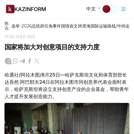
中文
KAZINFORM
热
选举-2026
总统府
任免
事件
国情咨文
跨里海国际运输路线/中间走
点:
10:30, 25 8月 2022
国家将加大对创意项目的支持力度
哈通社/阿拉木图/8月25日—哈萨克斯坦文化和体育部部长
达吾然·阿巴耶夫24日在阿拉木图市同创意界代表会面时表
示，哈萨克斯坦将设立支持创意产业的企业基金，帮助青年
人才提升发展创造能力。