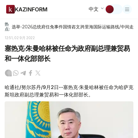
中文
KAZINFORM
热
选举-2026
总统府
任免
事件
国情咨文
跨里海国际运输路线/中间走
点:
12:51, 02 9月 2022
塞热克·朱曼哈林被任命为政府副总理兼贸易
和一体化部部长
哈通社/努尔苏丹/9月2日--塞热克·朱曼哈林被任命为哈萨克
斯坦政府副总理兼贸易和一体化部部长。