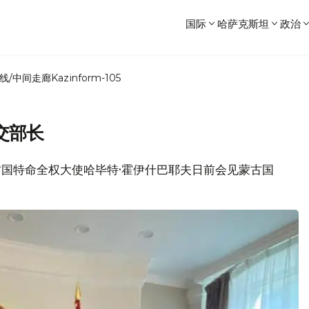
国际
哈萨克斯坦
政治
线/中间走廊
Kazinform-105
交部长
蒙古国特命全权大使哈毕特·霍伊什巴耶夫日前会见蒙古国