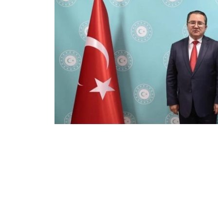
Фото: Сыртқы істер министрлігі
双方就进一步加强包括伊斯兰合作组织和突厥国