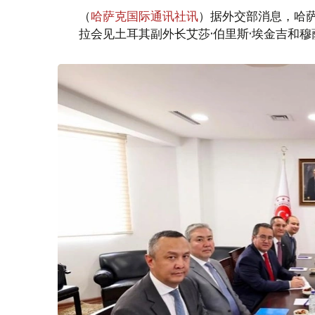
（
哈萨克国际通讯社讯
）据外交部消息，哈萨
拉会见土耳其副外长艾莎·伯里斯·埃金吉和穆