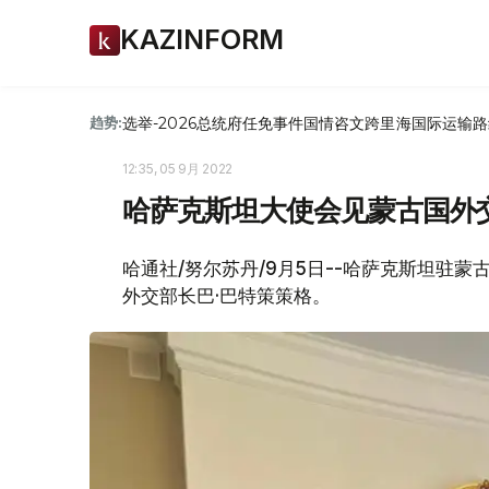
KAZINFORM
选举-2026
总统府
任免
事件
国情咨文
跨里海国际运输路
趋势:
12:35, 05 9月 2022
哈萨克斯坦大使会见蒙古国外
哈通社/努尔苏丹/9月5日--哈萨克斯坦驻
外交部长巴·巴特策策格。