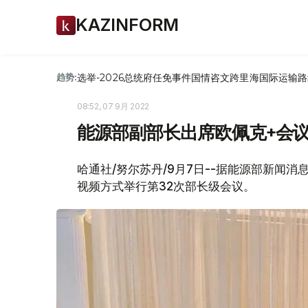
KAZINFORM
选举-2026
总统府
任免
事件
国情咨文
跨里海国际运输路
趋势:
08:52, 07 9月 2022
能源部副部长出席欧佩克+会
哈通社/努尔苏丹/9月7日--据能源部新闻
视频方式举行第32次部长级会议。