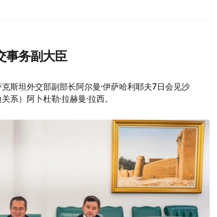
交事务副大臣
克斯坦外交部副部长阿尔曼·伊萨哈利耶夫7日会见沙
关系）阿卜杜勒·拉赫曼·拉西。