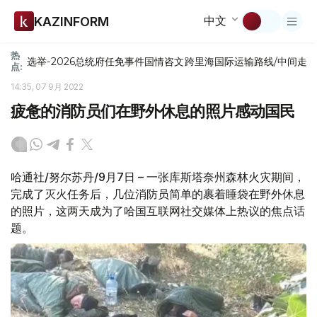
中文
KAZINFORM
热
选举-2026
总统府
任免
事件
国情咨文
跨里海国际运输路线/中间走
点:
14:35, 07 9月 2022
疲惫的消防员们在野外休息的照片感动国民
哈通社/努尔苏丹/9月7日 – 一张库斯塔奈州森林火灾期间，
完成了灭火任务后，几位消防员简单的裹着睡袋在野外休息
的照片，这两天成为了哈国互联网社交媒体上热议的焦点话
题。