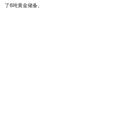
了6吨黄金储备。
全球各国央行在第二季度共购买了约289吨黄金，比2025年
同期增长了62%。去年同期，黄金购买量约为178吨。
世界黄金协会称，黄金需求的增长受到地缘政治不确定性、
本季度贵金属价格下跌，以及各国寻求国际储备多元化等因
素的影响。
根据该协会进行的一项调查，89%的央行行长预计未来一
年全球黄金储备量将会增加。45%的受访者表示，他们的
国家计划增加黄金储备。
黄金储备
哈萨克斯坦
经济
央行
金融
木合塔尔 哈力木拉
编译