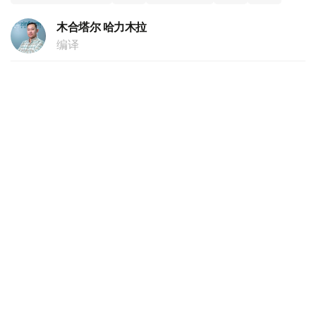
木合塔尔 哈力木拉
编译
16:17, 04 8月 2026
哈萨克斯坦副外长会见中国驻哈大使
（
哈萨克国际通讯社讯
）据外交部消息，哈萨克斯坦外交部
副部长阿尔曼·伊萨哈利耶夫4日会见中国驻哈萨克斯坦共和
国特命全权大使韩春霖。