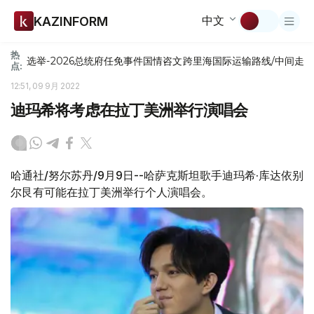
中文
KAZINFORM
热
选举-2026
总统府
任免
事件
国情咨文
跨里海国际运输路线/中间走
点:
12:51, 09 9月 2022
迪玛希将考虑在拉丁美洲举行演唱会
哈通社/努尔苏丹/9月9日--哈萨克斯坦歌手迪玛希·库达依别
尔艮有可能在拉丁美洲举行个人演唱会。