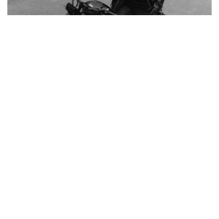
Фото: Kazinform
迪玛希在分享新作时向长期支持自己的全球歌迷（Dears）
表达了诚挚感谢。
他写道：
“从小我们就被教导，歌手应努力赢得属于自己的观
众。但这些年来，我越来越深刻地意识到，歌手最重
要的观众，有时就在世界的另一端。
因此，我的全新土耳其语歌曲《Yazgı》（《命
运》）今天正式发布。
感谢来自世界各地所有支持我的Dears，感谢你们在
过去十年里始终陪伴在我身边。正是因为有你们，我
才不断坚持自己的音乐道路。”