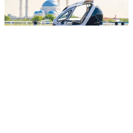
Фото: ААК
这款采用电力驱动、具备垂直起降能力的量产型电动垂直起
降航空器（eVTOL），在“未来运动会—2026”国际赛事期
间，于阿斯塔纳一处获特别许可的区域完成试飞。