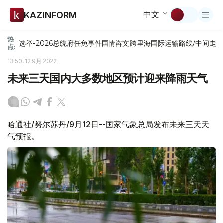
中文
KAZINFORM
热
选举-2026
总统府
任免
事件
国情咨文
跨里海国际运输路线/中间走
点:
13:50, 12 9月 2022
未来三天国内大多数地区预计迎来降雨天气
哈通社/努尔苏丹/9月12日--国家气象总局发布未来三天天
气预报。