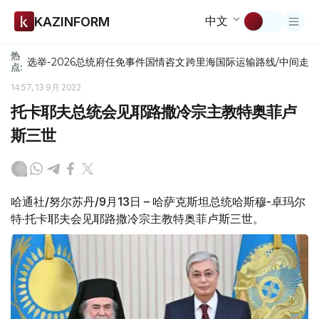
中文
KAZINFORM
热
选举-2026
总统府
任免
事件
国情咨文
跨里海国际运输路线/中间走
点:
14:57, 13 9月 2022
托卡耶夫总统会见耶路撒冷宗主教特奥菲卢
斯三世
哈通社/努尔苏丹/9月13日 – 哈萨克斯坦总统哈斯穆-卓玛尔
特·托卡耶夫会见耶路撒冷宗主教特奥菲卢斯三世。