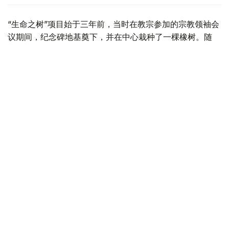
“生命之树”项目始于三年前，当时在教宗参加的宗教领袖会
议期间，纪念碑地基奠下，并在中心栽种了一棵橡树。随
后，整体外观确定为象征四方的毡房造型，而内部设计由哈
萨克斯坦青年雕塑家铁米尔兰·特列斯与其导师、英国雕塑
家尤努斯·萨帕尔贾尔共同完成。