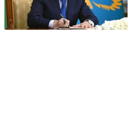
Фото: Акорда
国家元首贺词全文如下：
尊敬的同胞们！
我衷心的祝贺北哈萨克斯坦州成立90周年！
在此期间，克孜勒加尔地区经历了快速发展，成为一个拥有
悠久历史的地区。
当今，北哈萨克斯坦是我国重要的粮食产区之一。我们的农
民掌握了精湛的农业技术，为保障我国粮食安全做出了巨大
贡献。
除了农业之外，该地区的加工业和机械工程也发展迅速。投
资项目已经启动，生产设施也已投入运营。所有这些无疑将