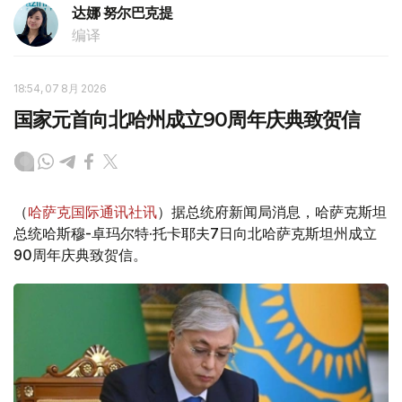
达娜 努尔巴克提
编译
18:54, 07 8月 2026
国家元首向北哈州成立90周年庆典致贺信
（
哈萨克国际通讯社讯
）据总统府新闻局消息，哈萨克斯坦
总统哈斯穆-卓玛尔特·托卡耶夫7日向北哈萨克斯坦州成立
90周年庆典致贺信。