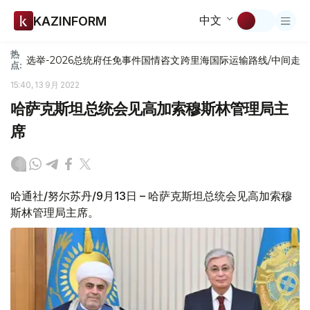
中文
KAZINFORM
热
选举-2026
总统府
任免
事件
国情咨文
跨里海国际运输路线/中间走
点:
15:40, 13 9月 2022
哈萨克斯坦总统会见高加索穆斯林管理局主
席
哈通社/努尔苏丹/9月13日 – 哈萨克斯坦总统会见高加索穆
斯林管理局主席。