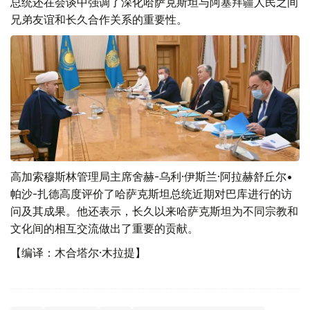
总统还在会谈中强调了深化哈萨克斯坦与阿塞拜疆人民之间
兄弟友谊和长久合作关系的重要性。
高加索穆斯林管理局主席舍赫-乌利·伊斯兰·阿拉赫舒丘尔•
帕沙-扎德高度评价了哈萨克斯坦总统近期对巴库进行的访
问及其成果。他还表示，长久以来哈萨克斯坦为不同宗教和
文化间的相互交流做出了重要的贡献。
【编译：木合塔尔·木拉提】