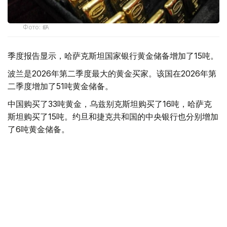
Фото: ӨзА
季度报告显示，哈萨克斯坦国家银行黄金储备增加了15吨。
波兰是2026年第二季度最大的黄金买家。该国在2026年第
二季度增加了51吨黄金储备。
中国购买了33吨黄金，乌兹别克斯坦购买了16吨，哈萨克
斯坦购买了15吨。约旦和捷克共和国的中央银行也分别增加
了6吨黄金储备。
全球各国央行在第二季度共购买了约289吨黄金，比2025年
同期增长了62%。去年同期，黄金购买量约为178吨。
世界黄金协会称，黄金需求的增长受到地缘政治不确定性、
本季度贵金属价格下跌，以及各国寻求国际储备多元化等因
素的影响。
根据该协会进行的一项调查，89%的央行行长预计未来一