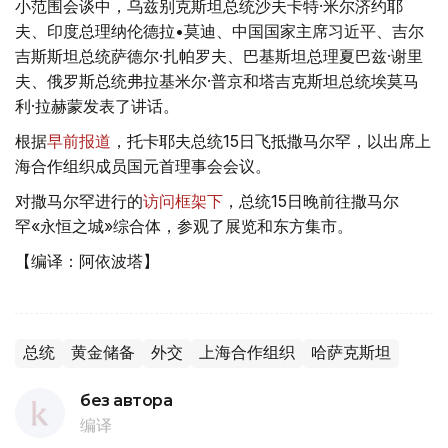
小范围会谈中，乌兹别克斯坦总统沙夫卡特·米尔济约耶
夫、印度总理纳伦德拉•莫迪、中国国家主席习近平、吉尔
吉斯斯坦总统萨德尔·扎帕罗夫、巴基斯坦总理夏巴兹·谢里
夫、俄罗斯总统弗拉基米尔·普京和塔吉克斯坦总统埃莫马
利·拉赫蒙发表了讲话。
根据
早前报道
，托卡耶夫总统15日飞抵撒马尔罕，以出席上
海合作组织成员国元首理事会会议。
对撒马尔罕进行的
访问框架下
，总统15日晚前往撒马尔
罕«永恒之城»综合体，参观了展览和东方集市。
【编译：阿依波塔】
总统
黄金储备
外交
上海合作组织
哈萨克斯坦
без автора
编译