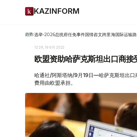
KAZINFORM
选举-2026
总统府
任免
事件
国情咨文
跨里海国际运输路
趋势:
12:29, 19 9月 2022
欧盟资助哈萨克斯坦出口商接
哈通社/阿斯塔纳/9月19日—哈萨克斯坦
费用由欧盟承担。