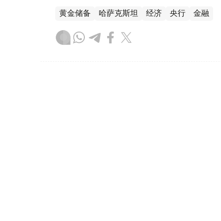
黄金储备
哈萨克斯坦
经济
央行
金融
木合塔尔 哈力木拉
编译
12:31, 30 7月 2026
黄金价格一周小幅回落 国内金价
（哈萨克国际通讯社讯）哈萨克斯坦央行——
斯坦黄金价格较一周前小幅回落。