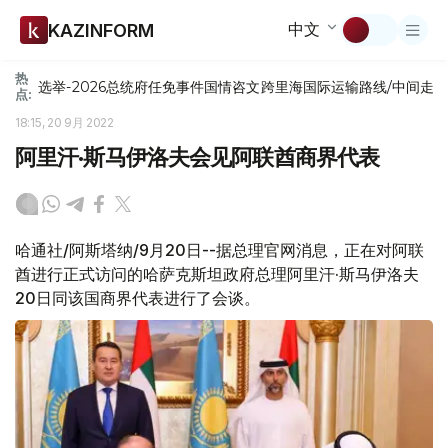
中文
KAZINFORM
热
选举-2026
总统府
任免
事件
国情咨文
跨里海国际运输路线/中间走
点:
18:15, 20 9月 2022
阿里汗·斯马伊洛夫会见阿联酋商界代表
哈通社/阿斯塔纳/9月20日--据总理官网消息，正在对阿联
酋进行正式访问的哈萨克斯坦政府总理阿里汗·斯马伊洛夫
20日同该国商界代表进行了会谈。