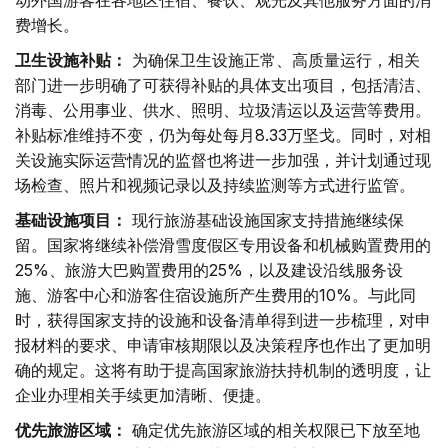
动外国游客在各地区住宿、餐饮、观光及其他服务方面的消
费增长。
卫生设施补贴：
为确保卫生设施正常、高质量运行，相关
部门进一步明确了可获得补贴的具体支出项目，包括清洁、
消毒、公用事业、供水、照明、垃圾清运以及运营等费用。
补贴标准维持不变，仍为每处每月8.33万坚戈。同时，对相
关设施实际运营情况的监督也将进一步加强，并计划通过现
场检查、照片和视频记录以及持续监测等方式进行监管。
基础设施项目：
现行旅游基础设施国家支持措施继续保
留。国家将继续补偿滑雪度假区专用设备和机械购置费用的
25%、旅游大巴购置费用的25%，以及建设沿线服务设
施、游客中心和游客住宿设施所产生费用的10%。与此同
时，获得国家支持的设施和设备清单得到进一步梳理，对申
报材料的要求、申请审核期限以及决策程序也作出了更加明
确的规定。这将有助于提高国家旅游扶持机制的透明度，让
企业办理相关手续更加清晰、便捷。
优先旅游区域：
确定优先旅游区域的相关权限已下放至地