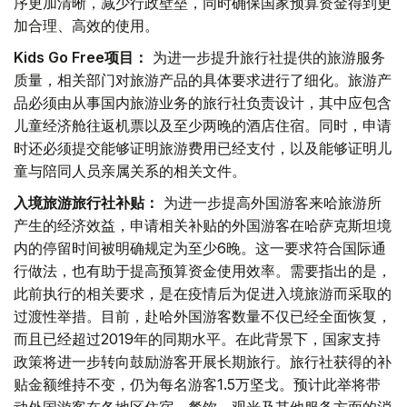
序更加清晰，减少行政壁垒，同时确保国家预算资金得到更
加合理、高效的使用。
Kids Go Free项目：
为进一步提升旅行社提供的旅游服务
质量，相关部门对旅游产品的具体要求进行了细化。旅游产
品必须由从事国内旅游业务的旅行社负责设计，其中应包含
儿童经济舱往返机票以及至少两晚的酒店住宿。同时，申请
时还必须提交能够证明旅游费用已经支付，以及能够证明儿
童与陪同人员亲属关系的相关文件。
入境旅游旅行社补贴：
为进一步提高外国游客来哈旅游所
产生的经济效益，申请相关补贴的外国游客在哈萨克斯坦境
内的停留时间被明确规定为至少6晚。这一要求符合国际通
行做法，也有助于提高预算资金使用效率。需要指出的是，
此前执行的相关要求，是在疫情后为促进入境旅游而采取的
过渡性举措。目前，赴哈外国游客数量不仅已经全面恢复，
而且已经超过2019年的同期水平。在此背景下，国家支持
政策将进一步转向鼓励游客开展长期旅行。旅行社获得的补
贴金额维持不变，仍为每名游客1.5万坚戈。预计此举将带