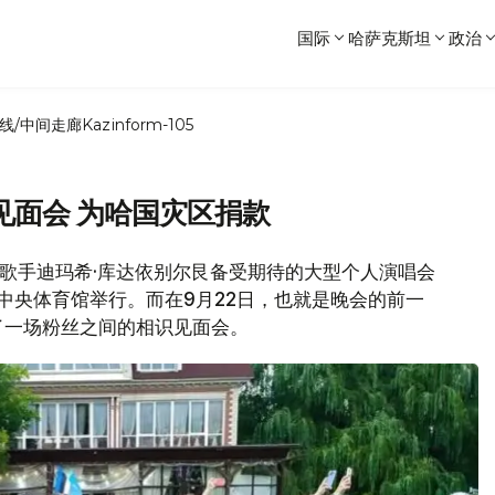
国际
哈萨克斯坦
政治
线/中间走廊
Kazinform-105
见面会 为哈国灾区捐款
知名歌手迪玛希·库达依别尔艮备受期待的大型个人演唱会
木图中央体育馆举行。而在9月22日，也就是晚会的前一
了一场粉丝之间的相识见面会。