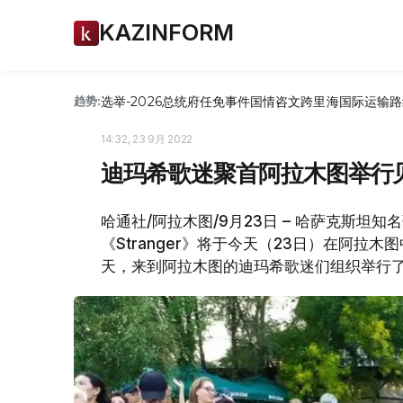
KAZINFORM
选举-2026
总统府
任免
事件
国情咨文
跨里海国际运输路
趋势:
14:32, 23 9月 2022
迪玛希歌迷聚首阿拉木图举行
哈通社/阿拉木图/9月23日 – 哈萨克斯坦
《Stranger》将于今天（23日）在阿拉
天，来到阿拉木图的迪玛希歌迷们组织举行