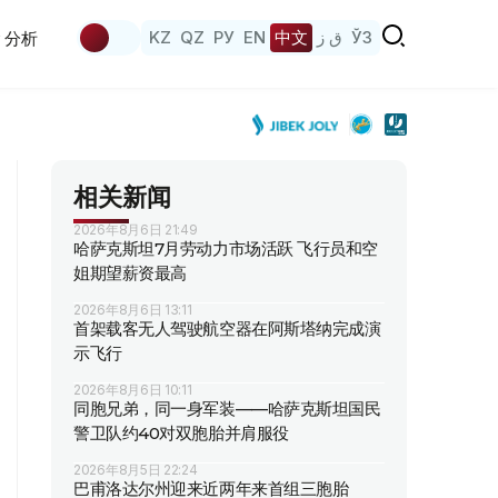
KZ
QZ
РУ
EN
中文
ق ز
ЎЗ
分析
相关新闻
2026年8月6日 21:49
哈萨克斯坦7月劳动力市场活跃 飞行员和空
姐期望薪资最高
2026年8月6日 13:11
首架载客无人驾驶航空器在阿斯塔纳完成演
示飞行
2026年8月6日 10:11
同胞兄弟，同一身军装——哈萨克斯坦国民
警卫队约40对双胞胎并肩服役
2026年8月5日 22:24
巴甫洛达尔州迎来近两年来首组三胞胎