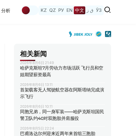
KZ
QZ
РУ
EN
中文
ق ز
ЎЗ
分析
相关新闻
2026年8月6日 21:49
哈萨克斯坦7月劳动力市场活跃 飞行员和空
姐期望薪资最高
2026年8月6日 13:11
首架载客无人驾驶航空器在阿斯塔纳完成演
示飞行
2026年8月6日 10:11
同胞兄弟，同一身军装——哈萨克斯坦国民
警卫队约40对双胞胎并肩服役
2026年8月5日 22:24
巴甫洛达尔州迎来近两年来首组三胞胎