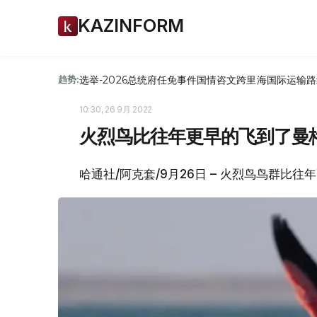
KAZINFORM
选举-2026
总统府
任免
事件
国情咨文
跨里海国际运输路
趋势:
10:30, 26 9月 2022
火烈鸟比往年更早的飞到了曼
哈通社/阿克套/9月26日 – 火烈鸟鸟群比