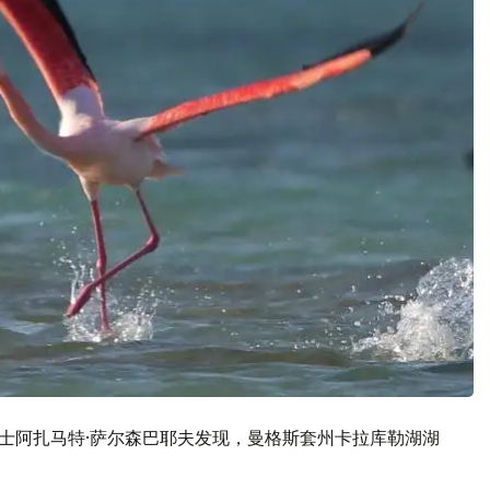
人士阿扎马特·萨尔森巴耶夫发现，曼格斯套州卡拉库勒湖湖