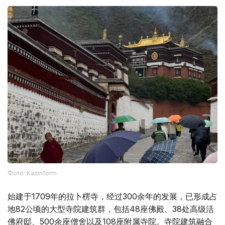
Фото: Kazinform
始建于1709年的拉卜楞寺，经过300余年的发展，已形成占
地82公顷的大型寺院建筑群，包括48座佛殿、38处高级活
佛府邸、500余座僧舍以及108座附属寺院。寺院建筑融合