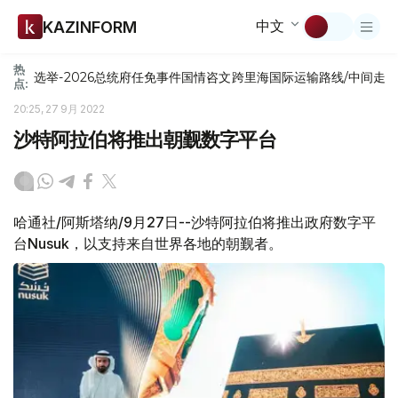
中文
KAZINFORM
热
选举-2026
总统府
任免
事件
国情咨文
跨里海国际运输路线/中间走
点:
20:25, 27 9月 2022
沙特阿拉伯将推出朝觐数字平台
哈通社/阿斯塔纳/9月27日--沙特阿拉伯将推出政府数字平
台Nusuk，以支持来自世界各地的朝觐者。