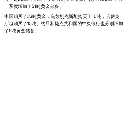
二季度增加了51吨黄金储备。
中国购买了33吨黄金，乌兹别克斯坦购买了16吨，哈萨克
斯坦购买了15吨。约旦和捷克共和国的中央银行也分别增加
了6吨黄金储备。
全球各国央行在第二季度共购买了约289吨黄金，比2025年
同期增长了62%。去年同期，黄金购买量约为178吨。
世界黄金协会称，黄金需求的增长受到地缘政治不确定性、
本季度贵金属价格下跌，以及各国寻求国际储备多元化等因
素的影响。
根据该协会进行的一项调查，89%的央行行长预计未来一
年全球黄金储备量将会增加。45%的受访者表示，他们的
国家计划增加黄金储备。
黄金储备
哈萨克斯坦
经济
央行
金融