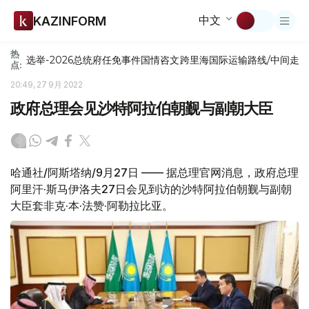
中文
KAZINFORM
热
选举-2026
总统府
任免
事件
国情咨文
跨里海国际运输路线/中间走
点:
20:49, 27 9月 2022
政府总理会见沙特阿拉伯朝觐与副朝大臣
哈通社/阿斯塔纳/9月27日 —— 据总理官网消息，政府总理
阿里汗·斯马伊洛夫27日会见到访的沙特阿拉伯朝觐与副朝
大臣套非克·本·法赞·阿勒拉比亚。