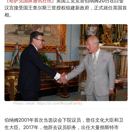
（
哈萨克国际通讯社讯
）英国工党党首伯纳姆20日在白金
汉宫接受国王查尔斯三世授权组建新政府，正式就任英国首
相。
Photo credit: https://x.com/RoyalFamily
伯纳姆2001年首次当选议会下院议员，曾任文化大臣和卫
生大臣。2017年，他辞去议员职务，出任大曼彻斯特市