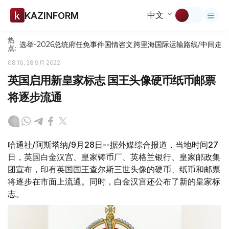
中文
KAZINFORM
热
选举-2026
总统府
任免
事件
国情咨文
跨里海国际运输路线/中间走
点:
08:16, 28 9月 2022
英国启用新皇家标志 国王头像硬币纸币邮票
将逐步流通
哈通社/阿斯塔纳/9月28日--据外媒综合报道，当地时间27
日，英国白金汉宫、皇家铸币厂、英格兰银行、皇家邮政集
团宣布，印有英国国王查尔斯三世头像的硬币、纸币和邮票
将逐步在市面上流通。同时，白金汉宫还公布了新的皇家标
志。