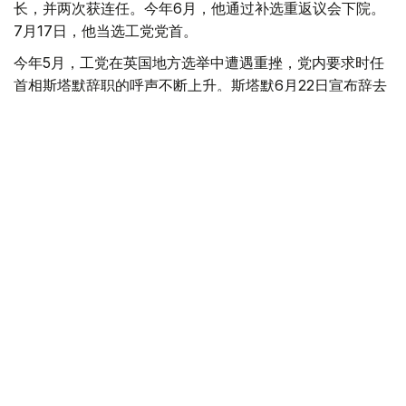
长，并两次获连任。今年6月，他通过补选重返议会下院。
7月17日，他当选工党党首。
今年5月，工党在英国地方选举中遭遇重挫，党内要求时任
首相斯塔默辞职的呼声不断上升。斯塔默6月22日宣布辞去
工党党首职务，并表示将在继任者产生后卸任首相。斯塔默
20日早些时候向国王递交辞呈。
国际
英国
木合塔尔 哈力木拉
编译
22:31, 17 7月 2026
英国工党新党首伯纳姆发表讲话 提出施政计
划