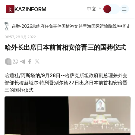
中文
KAZINFORM
热
选举-2026
总统府
任免
事件
国情咨文
跨里海国际运输路线/中间走
点:
08:57, 28 9月 2022
哈外长出席日本前首相安倍晋三的国葬仪式
哈通社/阿斯塔纳/9月28日--哈萨克斯坦政府副总理兼外交
部部长穆赫塔尔·特列吾别尔德27日出席日本前首相安倍晋
三的国葬仪式。