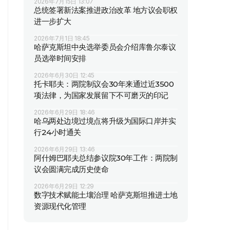
2026年7月15日 13:07
总统签署新法案推进政治改革 地方议会职权
进一步扩大
2026年7月1日 18:45
哈萨克斯坦中央选举委员会介绍库鲁尔泰议
员选举时间安排
2026年6月30日 12:45
托卡耶夫：两院制议会30年来通过近3500
项法律，为国家发展留下不可磨灭的印记
2026年6月29日 18:46
哈乌两处边境过境点将升级为国际口岸并实
行24小时通关
2026年6月29日 13:46
阿什姆巴耶夫总结参议院30年工作：两院制
议会圆满完成历史使命
2026年6月29日 12:29
数字技术赋能土壤治理 哈萨克斯坦推进土地
资源现代化管理