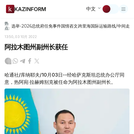
中文
KAZINFORM
热
选举-2026
总统府
任免
事件
国情咨文
跨里海国际运输路线/中间走
点:
13:50, 03 10月 2022
阿拉木图州副州长获任
哈通社/库纳耶夫/10月03日--经哈萨克斯坦总统办公厅同
意，热阿宛·拉赫姆别克被任命为阿拉木图州副州长。