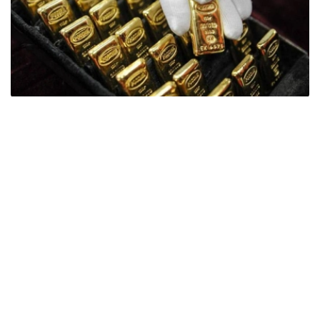
Фото: ӨзА
季度报告显示，哈萨克斯坦国家银行黄金储备增加了15吨。
波兰是2026年第二季度最大的黄金买家。该国在2026年第
二季度增加了51吨黄金储备。
中国购买了33吨黄金，乌兹别克斯坦购买了16吨，哈萨克
斯坦购买了15吨。约旦和捷克共和国的中央银行也分别增加
了6吨黄金储备。
全球各国央行在第二季度共购买了约289吨黄金，比2025年
同期增长了62%。去年同期，黄金购买量约为178吨。
世界黄金协会称，黄金需求的增长受到地缘政治不确定性、