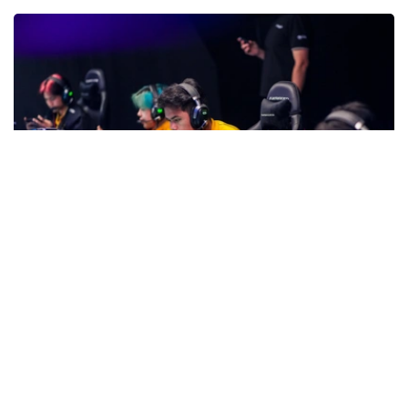
Фото: gofuture.games
随着赛事进入最后一个比赛日，各项目冠军归属也逐渐明
朗。东道主队伍Team KZ夺得数字射击冠军，Archangel
Michael问鼎数字格斗；数字足球卫冕冠军Quetzales-
Armadillos继续保留卫冕希望，MLBB项目则将迎来ONIC