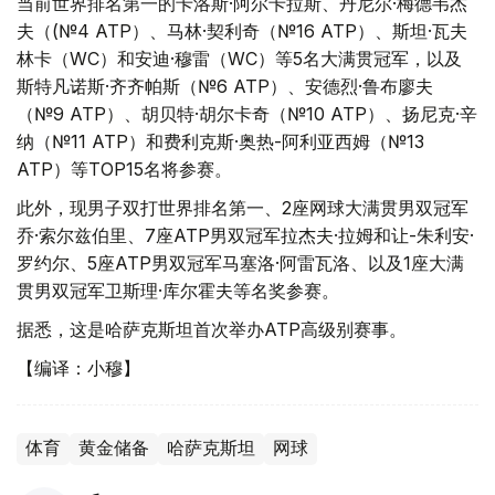
当前世界排名第一的卡洛斯·阿尔卡拉斯、丹尼尔·梅德韦杰
夫（(№4 АТР）、马林·契利奇（№16 АТР）、斯坦·瓦夫
林卡（WC）和安迪·穆雷（WC）等5名大满贯冠军，以及
斯特凡诺斯·齐齐帕斯（№6 АТР）、安德烈·鲁布廖夫
（№9 АТР）、胡贝特·胡尔卡奇（№10 АТР）、扬尼克·辛
纳（№11 АТР）和费利克斯·奥热-阿利亚西姆（№13
АТР）等TOP15名将参赛。
此外，现男子双打世界排名第一、2座网球大满贯男双冠军
乔·索尔兹伯里、7座ATP男双冠军拉杰夫·拉姆和让-朱利安·
罗约尔、5座ATP男双冠军马塞洛·阿雷瓦洛、以及1座大满
贯男双冠军卫斯理·库尔霍夫等名奖参赛。
据悉，这是哈萨克斯坦首次举办ATP高级别赛事。
【编译：小穆】
体育
黄金储备
哈萨克斯坦
网球