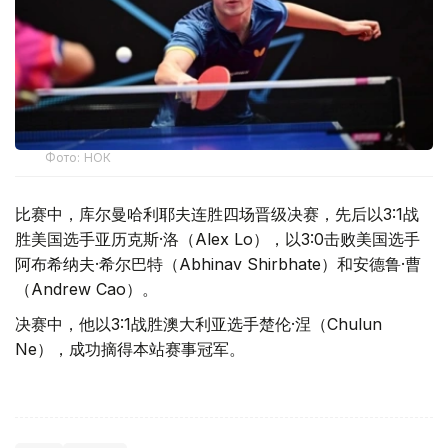
Фото: НОК
比赛中，库尔曼哈利耶夫连胜四场晋级决赛，先后以3:1战
胜美国选手亚历克斯·洛（Alex Lo），以3:0击败美国选手
阿布希纳夫·希尔巴特（Abhinav Shirbhate）和安德鲁·曹
（Andrew Cao）。
决赛中，他以3:1战胜澳大利亚选手楚伦·涅（Chulun
Ne），成功摘得本站赛事冠军。