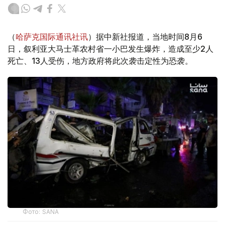
（
哈萨克国际通讯社讯
）据中新社报道，当地时间8月6
日，叙利亚大马士革农村省一小巴发生爆炸，造成至少2人
死亡、13人受伤，地方政府将此次袭击定性为恐袭。
Фото: SANA