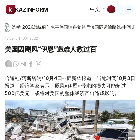
中文
KAZINFORM
热
选举-2026
总统府
任免
事件
国情咨文
跨里海国际运输路线/中间走
点:
13:52, 04 10月 2022
美国因飓风“伊恩”遇难人数过百
哈通社/阿斯塔纳/10月4日--据新华报道，当地时间10月3日
报道，经济学家表示，飓风«伊恩»带来的损失可能超过
500亿美元，或将对美国的整体经济产出造成影响。