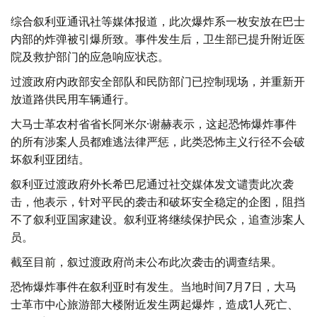
综合叙利亚通讯社等媒体报道，此次爆炸系一枚安放在巴士
内部的炸弹被引爆所致。事件发生后，卫生部已提升附近医
院及救护部门的应急响应状态。
过渡政府内政部安全部队和民防部门已控制现场，并重新开
放道路供民用车辆通行。
大马士革农村省省长阿米尔·谢赫表示，这起恐怖爆炸事件
的所有涉案人员都难逃法律严惩，此类恐怖主义行径不会破
坏叙利亚团结。
叙利亚过渡政府外长希巴尼通过社交媒体发文谴责此次袭
击，他表示，针对平民的袭击和破坏安全稳定的企图，阻挡
不了叙利亚国家建设。叙利亚将继续保护民众，追查涉案人
员。
截至目前，叙过渡政府尚未公布此次袭击的调查结果。
恐怖爆炸事件在叙利亚时有发生。当地时间7月7日，大马
士革市中心旅游部大楼附近发生两起爆炸，造成1人死亡、