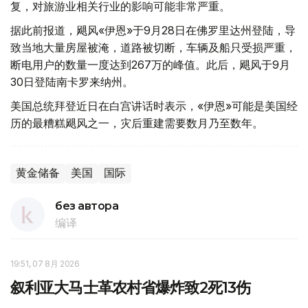
复，对旅游业相关行业的影响可能非常严重。
据此前报道，飓风«伊恩»于9月28日在佛罗里达州登陆，导
致当地大量房屋被淹，道路被切断，车辆及船只受损严重，
断电用户的数量一度达到267万的峰值。此后，飓风于9月
30日登陆南卡罗来纳州。
美国总统拜登近日在白宫讲话时表示，«伊恩»可能是美国经
历的最糟糕飓风之一，灾后重建需要数月乃至数年。
黄金储备
美国
国际
без автора
编译
19:51, 07 8月 2026
叙利亚大马士革农村省爆炸致2死13伤