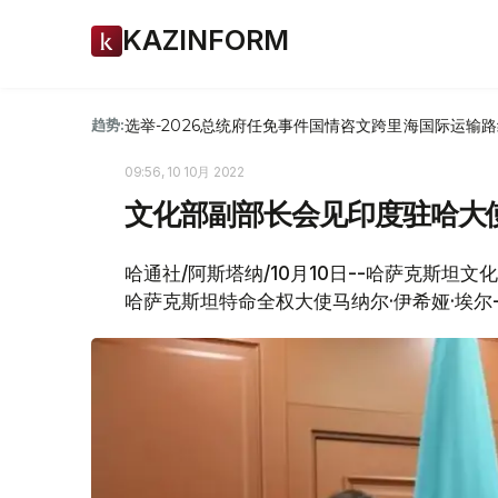
KAZINFORM
选举-2026
总统府
任免
事件
国情咨文
跨里海国际运输路
趋势:
09:56, 10 10月 2022
文化部副部长会见印度驻哈大
哈通社/阿斯塔纳/10月10日--哈萨克斯坦
哈萨克斯坦特命全权大使马纳尔·伊希娅·埃尔