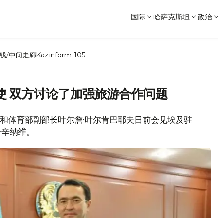
国际
哈萨克斯坦
政治
线/中间走廊
Kazinform-105
使 双方讨论了加强旅游合作问题
文化和体育部副部长叶尔詹·叶尔肯巴耶夫日前会见埃及驻
-辛纳维。