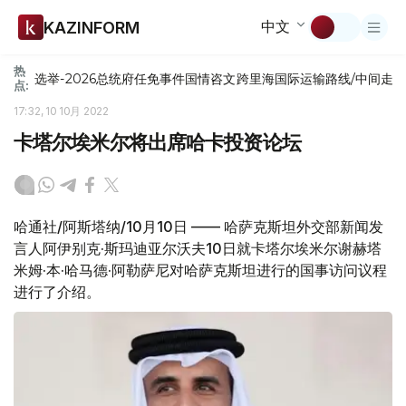
中文
KAZINFORM
热
选举-2026
总统府
任免
事件
国情咨文
跨里海国际运输路线/中间走
点:
17:32, 10 10月 2022
卡塔尔埃米尔将出席哈卡投资论坛
哈通社/阿斯塔纳/10月10日 —— 哈萨克斯坦外交部新闻发
言人阿伊别克·斯玛迪亚尔沃夫10日就卡塔尔埃米尔谢赫塔
米姆·本·哈马德·阿勒萨尼对哈萨克斯坦进行的国事访问议程
进行了介绍。