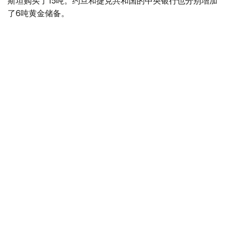
斯坦购买了15吨。约旦和捷克共和国的中央银行也分别增加
了6吨黄金储备。
全球各国央行在第二季度共购买了约289吨黄金，比2025年
同期增长了62%。去年同期，黄金购买量约为178吨。
世界黄金协会称，黄金需求的增长受到地缘政治不确定性、
本季度贵金属价格下跌，以及各国寻求国际储备多元化等因
素的影响。
根据该协会进行的一项调查，89%的央行行长预计未来一
年全球黄金储备量将会增加。45%的受访者表示，他们的
国家计划增加黄金储备。
黄金储备
哈萨克斯坦
经济
央行
金融
木合塔尔 哈力木拉
编译