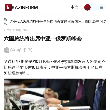
中文
KAZINFORM
热
选举-2026
总统府
任免
事件
国情咨文
跨里海国际运输路线/中间走
点:
21:20, 10 10月 2022
六国总统将出席中亚—俄罗斯峰会
哈通社/阿斯塔纳/10月10日--哈外交部新闻发言人阿伊别克·
斯玛迪亚尔沃夫10日表示，中亚—俄罗斯峰会将于14日在
阿斯塔纳举行。