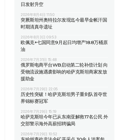
日发射升空
2026年8月4日 11:50
突厥斯坦州奥特拉尔发现迄今最早金帐汗国
时期清真寺遗址
2026年8月3日 09:53
欧佩克+七国同意9月起日均增产18.8万桶原
油
2026年7月31日 15:48
俄罗斯电商平台WB启动第二轮补偿计划 向
受物流设施遇袭影响的哈萨克斯坦商家发放
援助金
2026年7月29日 22:05
历史性突破！哈萨克斯坦男子重剑队首夺世
界锦标赛冠军
2026年7月29日 15:19
哈萨克斯坦今年已从东南亚解救17名公民 外
交部警示海外高薪招聘骗局
2026年7月29日 10:52
东哈州查处非法金矿开采点 30余人涉案包