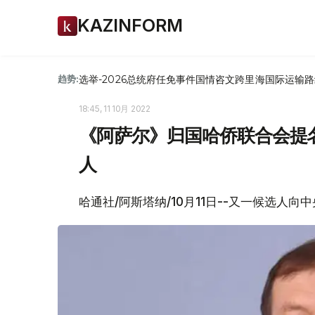
KAZINFORM
选举-2026
总统府
任免
事件
国情咨文
跨里海国际运输路
趋势:
18:45, 11 10月 2022
《阿萨尔》归国哈侨联合会提
人
哈通社/阿斯塔纳/10月11日--又一候选人