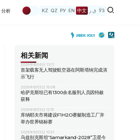
KZ
QZ
РУ
EN
中文
ق ز
ЎЗ
分析
相关新闻
2026年8月6日 13:11
首架载客无人驾驶航空器在阿斯塔纳完成演
示飞行
2026年8月5日 15:08
哈萨克斯坦已有1300余名服刑人员因特赦
获释
2026年8月5日 12:15
库纳耶夫市将建设F1H2O赛艇制造工厂并
举办世界锦标赛
2026年8月5日 10:51
乌兹别克斯坦“Samarkand-2028”卫星今