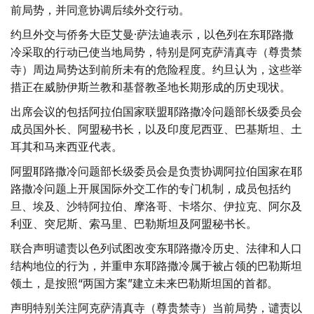
前局势，并同意协调后续外交行动。
约旦外交与侨务大臣艾曼·萨法迪表示，以色列在东耶路撒
冷采取的行动已使当地局势，特别是阿克萨清真寺（尊贵禁
寺）周边局势达到前所未有的危险程度。约旦认为，这些举
措正在威胁伊斯兰教和基督教圣地长期形成的历史现状。
出席会议的包括阿拉伯国家联盟耶路撒冷问题部长级委员会
成员国外长、阿盟秘书长，以及印度尼西亚、巴基斯坦、土
耳其和马来西亚代表。
阿盟耶路撒冷问题部长级委员会是负责协调阿拉伯国家在耶
路撒冷问题上开展国际外交工作的专门机制，成员包括约
旦、埃及、沙特阿拉伯、摩洛哥、卡塔尔、伊拉克、阿尔及
利亚、突尼斯、索马里、巴勒斯坦及阿盟秘书长。
联合声明谴责以色列试图改变东耶路撒冷历史、法律和人口
结构地位的行为，并重申东耶路撒冷属于被占领的巴勒斯坦
领土，是按照“两国方案”建立未来巴勒斯坦国的首都。
声明特别关注阿克萨清真寺（尊贵禁寺）当前局势，谴责以