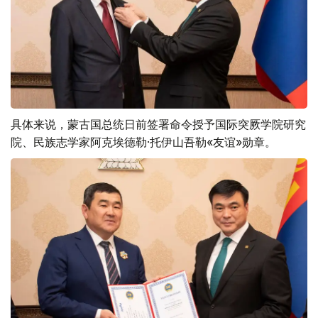
具体来说，蒙古国总统日前签署命令授予国际突厥学院研究
院、民族志学家阿克埃德勒·托伊山吾勒«友谊»勋章。