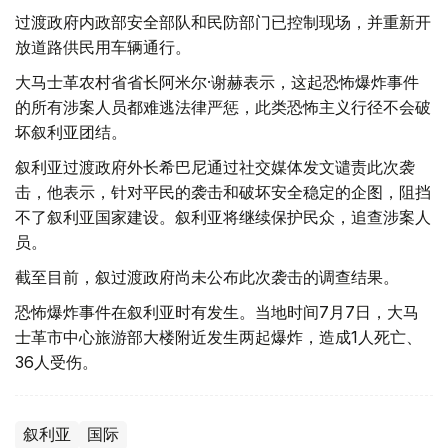
过渡政府内政部安全部队和民防部门已控制现场，并重新开
放道路供民用车辆通行。
大马士革农村省省长阿米尔·谢赫表示，这起恐怖爆炸事件
的所有涉案人员都难逃法律严惩，此类恐怖主义行径不会破
坏叙利亚团结。
叙利亚过渡政府外长希巴尼通过社交媒体发文谴责此次袭
击，他表示，针对平民的袭击和破坏安全稳定的企图，阻挡
不了叙利亚国家建设。叙利亚将继续保护民众，追查涉案人
员。
截至目前，叙过渡政府尚未公布此次袭击的调查结果。
恐怖爆炸事件在叙利亚时有发生。当地时间7月7日，大马
士革市中心旅游部大楼附近发生两起爆炸，造成1人死亡、
36人受伤。
叙利亚
国际