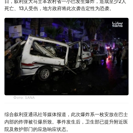
日，叙利亚大马士革农村省一小巴发生爆炸，造成至少2人
死亡、13人受伤，地方政府将此次袭击定性为恐袭。
Фото: SANA
综合叙利亚通讯社等媒体报道，此次爆炸系一枚安放在巴士
内部的炸弹被引爆所致。事件发生后，卫生部已提升附近医
院及救护部门的应急响应状态。