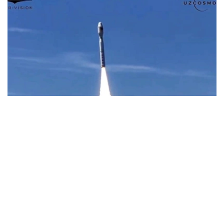
Фото: Uzcosmos
据乌兹别克斯坦数字技术部消息，此次发射由中国Star
Vision公司实施，发射地点位于中国山东省近海海上发射平
台。
据了解，该卫星以“Samarkand-2028”命名，名称取自将于
2028年在撒马尔罕举行的第79届国际宇航大会。