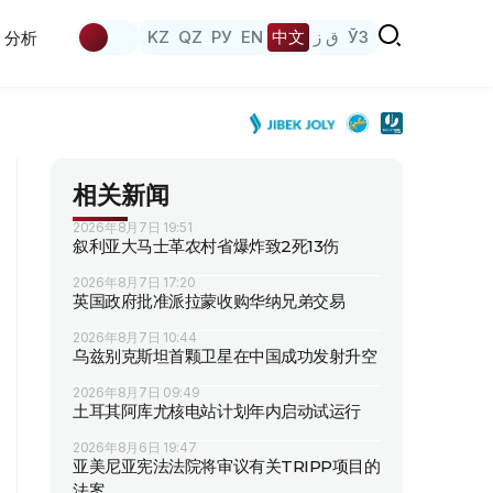
KZ
QZ
РУ
EN
中文
ق ز
ЎЗ
分析
相关新闻
2026年8月7日 19:51
叙利亚大马士革农村省爆炸致2死13伤
2026年8月7日 17:20
英国政府批准派拉蒙收购华纳兄弟交易
2026年8月7日 10:44
乌兹别克斯坦首颗卫星在中国成功发射升空
2026年8月7日 09:49
土耳其阿库尤核电站计划年内启动试运行
2026年8月6日 19:47
亚美尼亚宪法法院将审议有关TRIPP项目的
法案