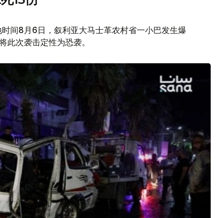
地时间8月6日，叙利亚大马士革农村省一小巴发生爆
府将此次袭击定性为恐袭。