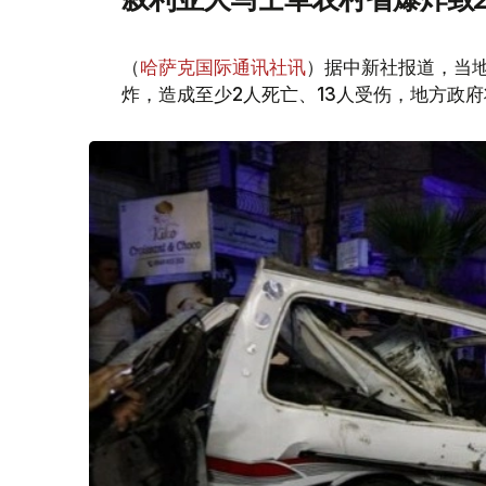
（
哈萨克国际通讯社讯
）据中新社报道，当
炸，造成至少2人死亡、13人受伤，地方政