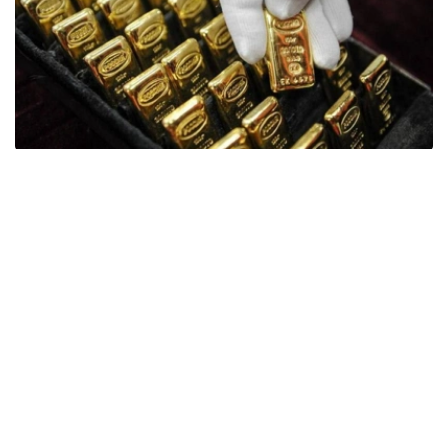
Фото: ӨзА
季度报告显示，哈萨克斯坦国家银行黄金储备增加了15吨。
波兰是2026年第二季度最大的黄金买家。该国在2026年第
二季度增加了51吨黄金储备。
中国购买了33吨黄金，乌兹别克斯坦购买了16吨，哈萨克
斯坦购买了15吨。约旦和捷克共和国的中央银行也分别增加
了6吨黄金储备。
全球各国央行在第二季度共购买了约289吨黄金，比2025年
同期增长了62%。去年同期，黄金购买量约为178吨。