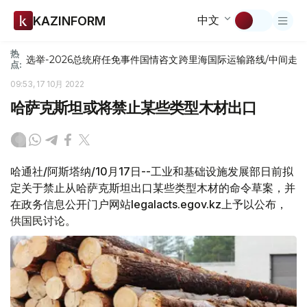
中文
KAZINFORM
热
选举-2026
总统府
任免
事件
国情咨文
跨里海国际运输路线/中间走
点:
09:53, 17 10月 2022
哈萨克斯坦或将禁止某些类型木材出口
哈通社/阿斯塔纳/10月17日--工业和基础设施发展部日前拟
定关于禁止从哈萨克斯坦出口某些类型木材的命令草案，并
在政务信息公开门户网站legalacts.egov.kz上予以公布，
供国民讨论。