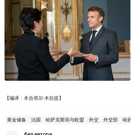
【编译：木合塔尔·木拉提】
黄金储备
法国
哈萨克斯坦与欧盟
外交
外交部
哈萨
без автора