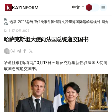
中文
KAZINFORM
热
选举-2026
总统府
任免
事件
国情咨文
跨里海国际运输路线/中间走
点:
12:13, 17 10月 2022
哈萨克斯坦大使向法国总统递交国书
哈通社/阿斯塔纳/10月17日 – 哈萨克斯坦新任驻法国大使向
该国总统递交国书。