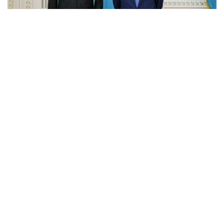
Фото: Ақорда
托卡耶夫指出，欧洲新闻台始终坚持客观报道，为受众提供
真实可靠的信息，已成为享有国际声誉的重要媒体平台。
托卡耶夫表示，自欧洲新闻台于2024年在阿斯塔纳设立地
区办公室以来，有关哈萨克斯坦及中亚地区政治、经济和文
化生活的报道明显增多。
托卡耶夫对欧洲新闻台推出哈萨克语新闻服务表示欢迎，并
指出，这充分体现了双方互利合作不断深化。
佩德罗·瓦加斯·大卫表示，哈萨克语成为欧洲新闻台媒体网
络首次采用的中亚地区民族语言。