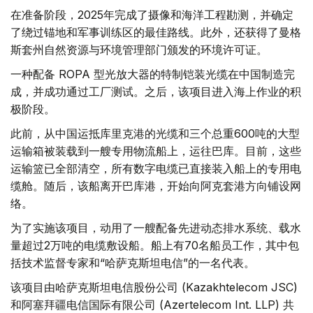
在准备阶段，2025年完成了摄像和海洋工程勘测，并确定
了绕过锚地和军事训练区的最佳路线。此外，还获得了曼格
斯套州自然资源与环境管理部门颁发的环境许可证。
一种配备 ROPA 型光放大器的特制铠装光缆在中国制造完
成，并成功通过工厂测试。之后，该项目进入海上作业的积
极阶段。
此前，从中国运抵库里克港的光缆和三个总重600吨的大型
运输箱被装载到一艘专用物流船上，运往巴库。目前，这些
运输篮已全部清空，所有数字电缆已直接装入船上的专用电
缆舱。随后，该船离开巴库港，开始向阿克套港方向铺设网
络。
为了实施该项目，动用了一艘配备先进动态排水系统、载水
量超过2万吨的电缆敷设船。船上有70名船员工作，其中包
括技术监督专家和“哈萨克斯坦电信”的一名代表。
该项目由哈萨克斯坦电信股份公司 (Kazakhtelecom JSC)
和阿塞拜疆电信国际有限公司 (Azertelecom Int. LLP) 共