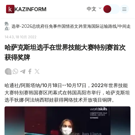
中文
KAZINFORM
热
选举-2026
总统府
任免
事件
国情咨文
跨里海国际运输路线/中间走
点:
14:43, 18 10月 2022
哈萨克斯坦选手在世界技能大赛特别赛首次
获得奖牌
哈通社/阿斯塔纳/10月18日--10月17日，2022年世界技能
大赛特别赛韩国赛区闭幕式在韩国高阳市举行，哈萨克斯坦
选手狄娜·阿法纳西耶娃获得网络技术开放项目铜牌。