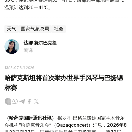
温预计达到36—41℃。
天气
国家气象总局
社会
达娜 努尔巴克提
编译
13:13, 07 8月 2026
哈萨克斯坦将首次举办世界手风琴与巴扬锦
标赛
（哈萨克国际通讯社讯）
据罗扎·巴格兰诺娃国家学术音乐
会机构“哈萨克音乐会”（Qazaqconcert）消息，2026年8
月23日至27日，国际知名手风琴与巴扬赛事——第79届