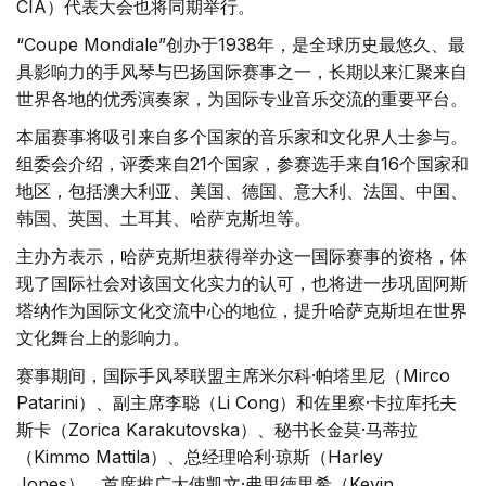
CIA）代表大会也将同期举行。
“Coupe Mondiale”创办于1938年，是全球历史最悠久、最
具影响力的手风琴与巴扬国际赛事之一，长期以来汇聚来自
世界各地的优秀演奏家，为国际专业音乐交流的重要平台。
本届赛事将吸引来自多个国家的音乐家和文化界人士参与。
组委会介绍，评委来自21个国家，参赛选手来自16个国家和
地区，包括澳大利亚、美国、德国、意大利、法国、中国、
韩国、英国、土耳其、哈萨克斯坦等。
主办方表示，哈萨克斯坦获得举办这一国际赛事的资格，体
现了国际社会对该国文化实力的认可，也将进一步巩固阿斯
塔纳作为国际文化交流中心的地位，提升哈萨克斯坦在世界
文化舞台上的影响力。
赛事期间，国际手风琴联盟主席米尔科·帕塔里尼（Mirco
Patarini）、副主席李聪（Li Cong）和佐里察·卡拉库托夫
斯卡（Zorica Karakutovska）、秘书长金莫·马蒂拉
（Kimmo Mattila）、总经理哈利·琼斯（Harley
Jones）、首席推广大使凯文·弗里德里希（Kevin