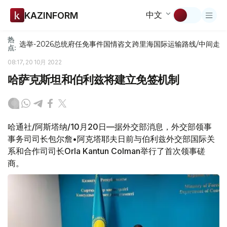
中文
KAZINFORM
热
选举-2026
总统府
任免
事件
国情咨文
跨里海国际运输路线/中间走
点:
08:17, 20 10月 2022
哈萨克斯坦和伯利兹将建立免签机制
哈通社/阿斯塔纳/10月20日—据外交部消息，外交部领事
事务司司长包尔詹•阿克塔耶夫日前与伯利兹外交部国际关
系和合作司司长Orla Kantun Colman举行了首次领事磋
商。