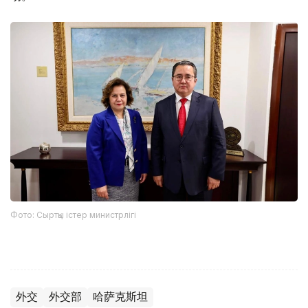
Фото: Сыртқы істер министрлігі
外交
外交部
哈萨克斯坦