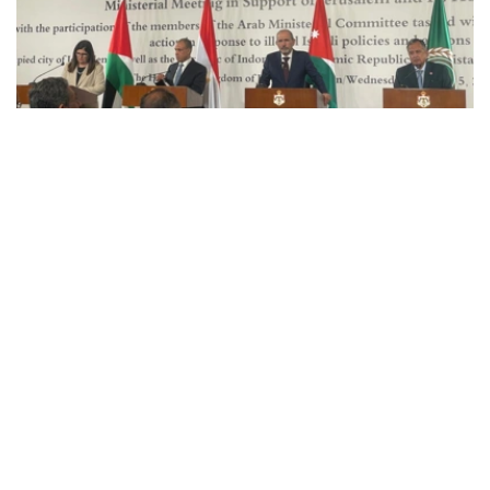
Фото: Арсен Утешев/Kazinform
此次会议由约旦发起，旨在应对东耶路撒冷局势持续紧张。
与会各方重点讨论了东耶路撒冷及伊斯兰教、基督教圣地当
前局势，并同意协调后续外交行动。
约旦外交与侨务大臣艾曼·萨法迪表示，以色列在东耶路撒
冷采取的行动已使当地局势，特别是阿克萨清真寺（尊贵禁
寺）周边局势达到前所未有的危险程度。约旦认为，这些举
措正在威胁伊斯兰教和基督教圣地长期形成的历史现状。
出席会议的包括阿拉伯国家联盟耶路撒冷问题部长级委员会