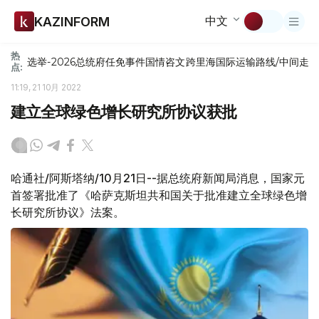
中文
KAZINFORM
热
选举-2026
总统府
任免
事件
国情咨文
跨里海国际运输路线/中间走
点:
11:19, 21 10月 2022
建立全球绿色增长研究所协议获批
哈通社/阿斯塔纳/10月21日--据总统府新闻局消息，国家元
首签署批准了《哈萨克斯坦共和国关于批准建立全球绿色增
长研究所协议》法案。