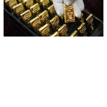
Фото: ӨзА
季度报告显示，哈萨克斯坦国家银行黄金储备增加了15吨。
波兰是2026年第二季度最大的黄金买家。该国在2026年第
二季度增加了51吨黄金储备。
中国购买了33吨黄金，乌兹别克斯坦购买了16吨，哈萨克
斯坦购买了15吨。约旦和捷克共和国的中央银行也分别增加
了6吨黄金储备。
全球各国央行在第二季度共购买了约289吨黄金，比2025年
同期增长了62%。去年同期，黄金购买量约为178吨。