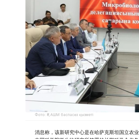
Фото: ҚР АШМ баспасөз қызметі
消息称，该新研究中心是在哈萨克斯坦国立农业