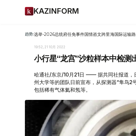
KAZINFORM
选举-2026
总统府
任免
事件
国情咨文
跨里海国际运输路
趋势:
19:52, 21 10月 2022
小行星“龙宫”沙粒样本中检测
哈通社/东京/10月21日 —— 据共同社报
州大学等的团队日前宣布，从探测器“隼鸟2
包括稀有气体氦和氖等。