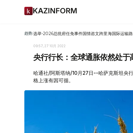
KAZINFORM
选举-2026
总统府
任免
事件
国情咨文
跨里海国际运输路
趋势:
09:57, 27 10月 2022
央行行长：全球通胀依然处于
哈通社/阿斯塔纳/10月27日--哈萨克斯坦
格上涨有因可循。