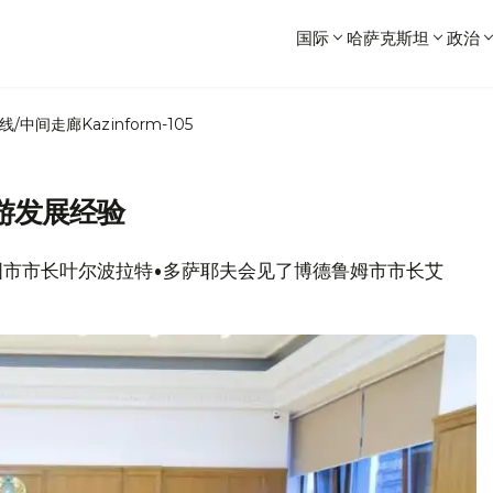
国际
哈萨克斯坦
政治
线/中间走廊
Kazinform-105
游发展经验
拉木图市市长叶尔波拉特•多萨耶夫会见了博德鲁姆市市长艾