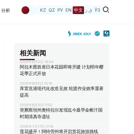
KZ
QZ
РУ
EN
中文
ق ز
ЎЗ
分析
相关新闻
2026年8月6日 18:04
阿拉木图首座日本花园即将开建 计划明年樱
花季正式开放
2026年8月5日 16:16
库雷克港现代化改造见效 轮渡作业效率显著
提高
2026年8月4日 11:50
突厥斯坦州奥特拉尔发现迄今最早金帐汗国
时期清真寺遗址
2026年7月17日 21:16
莲花盛开！阿特劳州将开启赏花旅游路线