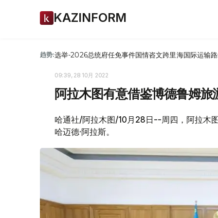
KAZINFORM
选举-2026
总统府
任免
事件
国情咨文
跨里海国际运输路
趋势:
09:39, 28 10月 2022
阿拉木图有意借鉴博德鲁姆旅
哈通社/阿拉木图/10月28日--周四，阿
哈迈德·阿拉斯。