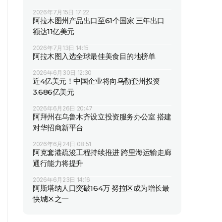
2026年7月15日 17:22
阿拉木图州产品出口至61个国家 三年出口
额达11亿美元
2026年7月13日 14:15
阿拉木图入选全球最佳美食目的地榜单
2026年6月30日 12:30
近4亿美元！中国企业将向乌勒套州投资
3.686亿美元
2026年6月26日 20:47
阿拜州在乌鲁木齐设立投资服务办公室 搭建
对华招商新平台
2026年6月24日 08:51
阿克套港疏浚工程持续推进 跨里海运输走廊
通行能力将提升
2026年6月23日 14:16
阿斯塔纳人口突破164万 努拉区成为增长最
快城区之一