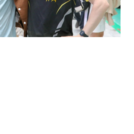
·科斯特-瓦尔道、保罗·安德森、伊尼亚基·戈多伊以及塔