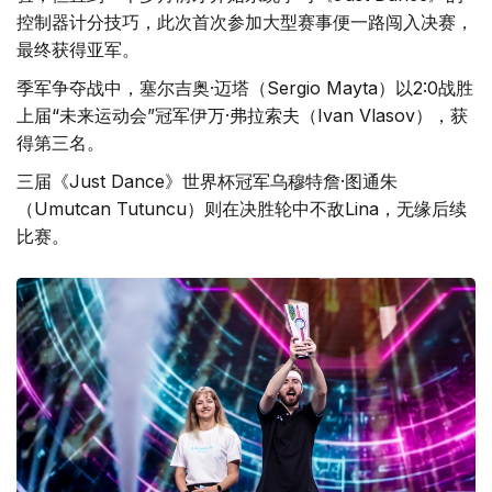
控制器计分技巧，此次首次参加大型赛事便一路闯入决赛，
最终获得亚军。
季军争夺战中，塞尔吉奥·迈塔（Sergio Mayta）以2:0战胜
上届“未来运动会”冠军伊万·弗拉索夫（Ivan Vlasov），获
得第三名。
三届《Just Dance》世界杯冠军乌穆特詹·图通朱
（Umutcan Tutuncu）则在决胜轮中不敌Lina，无缘后续
比赛。