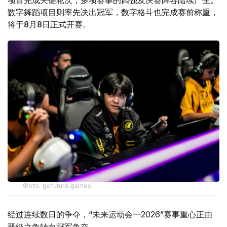
数字舞蹈项目则率先决出冠军，数字格斗也完成赛前称重，
将于8月8日正式开赛。
Фото: gofuture.games
经过连续数日的争夺，“未来运动会—2026”赛事重心正由
晋级之争转向冠军争夺。