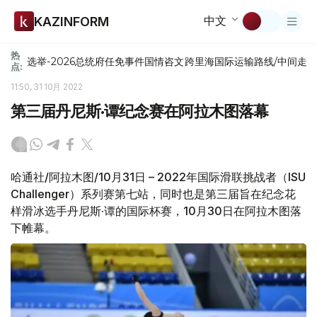
中文
KAZINFORM
热
选举-2026
总统府
任免
事件
国情咨文
跨里海国际运输路线/中间走
点:
11:50, 31 10月 2022
第三届丹尼斯·谭纪念赛在阿拉木图落幕
哈通社/阿拉木图/10月31日 – 2022年国际滑联挑战者（ISU
Challenger）系列赛第七站，同时也是第三届旨在纪念花
样滑冰选手丹尼斯·谭的国际杯赛，10月30日在阿拉木图落
下帷幕。