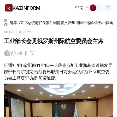
中文
KAZINFORM
热
选举-2026
总统府
任免
事件
国情咨文
跨里海国际运输路线/中间走
点:
08:16, 01 11月 2022
工业部长会见俄罗斯州际航空委员会主席
哈通社/阿斯塔纳/11月1日--哈萨克斯坦工业和基础设施发展
部部长海尔别克·吾斯肯巴耶夫日前会见俄罗斯州际航空委
员会主席塔季扬娜·阿诺迪娜。