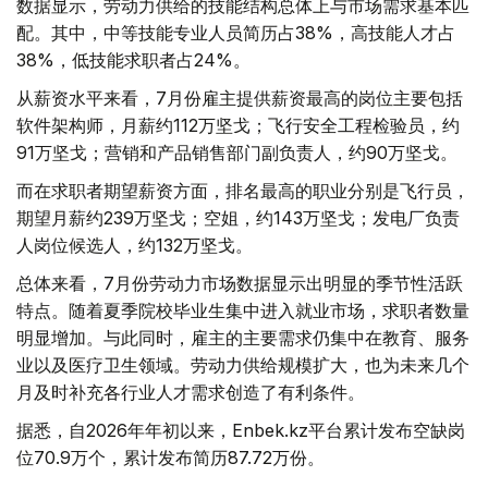
数据显示，劳动力供给的技能结构总体上与市场需求基本匹
配。其中，中等技能专业人员简历占38%，高技能人才占
38%，低技能求职者占24%。
从薪资水平来看，7月份雇主提供薪资最高的岗位主要包括
软件架构师，月薪约112万坚戈；飞行安全工程检验员，约
91万坚戈；营销和产品销售部门副负责人，约90万坚戈。
而在求职者期望薪资方面，排名最高的职业分别是飞行员，
期望月薪约239万坚戈；空姐，约143万坚戈；发电厂负责
人岗位候选人，约132万坚戈。
总体来看，7月份劳动力市场数据显示出明显的季节性活跃
特点。随着夏季院校毕业生集中进入就业市场，求职者数量
明显增加。与此同时，雇主的主要需求仍集中在教育、服务
业以及医疗卫生领域。劳动力供给规模扩大，也为未来几个
月及时补充各行业人才需求创造了有利条件。
据悉，自2026年年初以来，Enbek.kz平台累计发布空缺岗
位70.9万个，累计发布简历87.72万份。