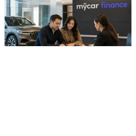
Фото: ЖИ арқылы жасалған
据了解，两项评级的展望均为“稳定”。
惠誉称，MyCar Finance的长期发行人信用评级基于该公
司的独立信用状况，评级为“B”。该评级反映了该公司充足
的收入、适度的债务负担和不断改善的资产质量。
惠誉评级专家指出，MyCar Finance的稳定性得益于其强
大的市场地位、隶属于哈萨克斯坦最大的汽车经销商和制造
商阿斯塔纳汽车集团，以及其以乘用车等流动性资产为抵押