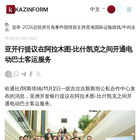
中文
KAZINFORM
热
选举-2026
总统府
任免
事件
国情咨文
跨里海国际运输路线/中间走
点:
15:20, 02 11月 2022
亚开行提议在阿拉木图-比什凯克之间开通电
动巴士客运服务
哈通社/阿斯塔纳/11月2日--据吉尔吉斯斯坦公私合作中心发
布的消息，亚洲开发银行提议在阿拉木图-比什凯克之间开
通电动巴士客运服务。