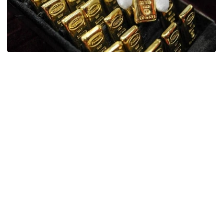
Фото: ӨзА
季度报告显示，哈萨克斯坦国家银行黄金储备增加了15吨。
波兰是2026年第二季度最大的黄金买家。该国在2026年第
二季度增加了51吨黄金储备。
中国购买了33吨黄金，乌兹别克斯坦购买了16吨，哈萨克
斯坦购买了15吨。约旦和捷克共和国的中央银行也分别增加
了6吨黄金储备。
全球各国央行在第二季度共购买了约289吨黄金，比2025年
同期增长了62%。去年同期，黄金购买量约为178吨。
世界黄金协会称，黄金需求的增长受到地缘政治不确定性、
本季度贵金属价格下跌，以及各国寻求国际储备多元化等因