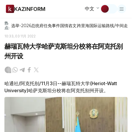
中文
KAZINFORM
热
选举-2026
总统府
任免
事件
国情咨文
跨里海国际运输路线/中间走
点:
10:33, 03 11月 2022
赫瑞瓦特大学哈萨克斯坦分校将在阿克托别
州开设
哈通社/阿克托别/11月3日--赫瑞瓦特大学(Heriot-Watt
University)哈萨克斯坦分校将在阿克托别州开设。